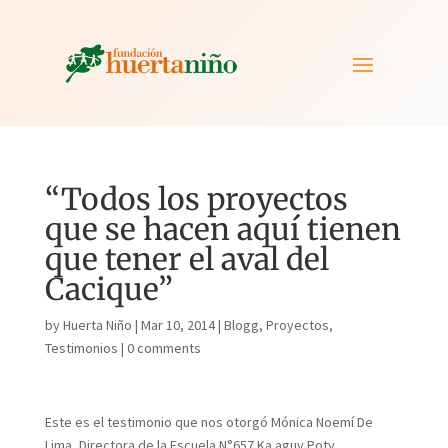
“Todos los proyectos
que se hacen aquí tienen
que tener el aval del
Cacique”
by
Huerta Niño
|
Mar 10, 2014
|
Blogg
,
Proyectos
,
Testimonios
|
0 comments
Este es el testimonio que nos otorgó Mónica Noemí De
Lima, Directora de la Escuela N°657 Ka aguy Poty,