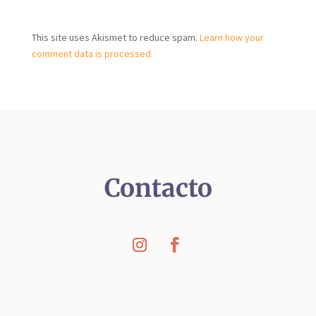
A
l
t
This site uses Akismet to reduce spam.
Learn how your
e
comment data is processed.
r
n
a
t
i
v
e
Contacto
: